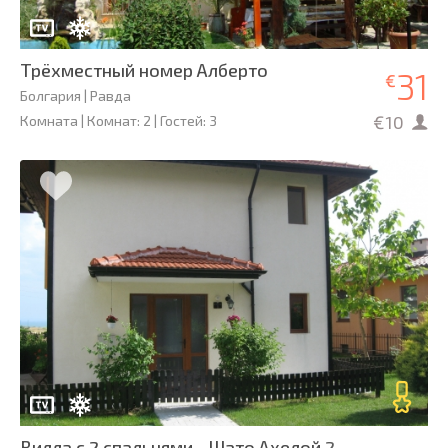
Трёхместный номер Алберто
31
€
Болгария | Равда
€10
Комната | Комнат: 2 | Гостей: 3
Вилла с 2 спальнями - Шато Ахелой 2