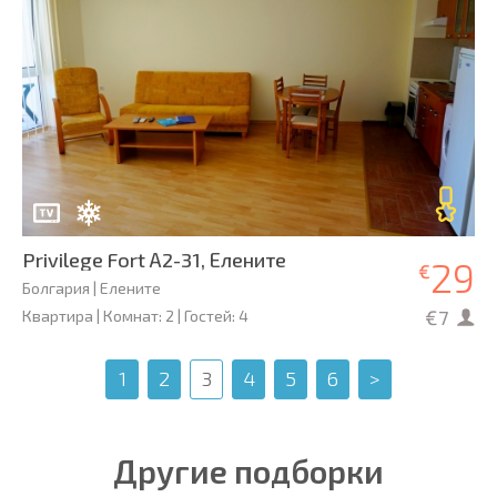
Privilege Fort А2-31, Елените
29
€
Болгария | Елените
€7
Квартира | Комнат: 2 | Гостей: 4
1
2
3
4
5
6
>
Другие подборки