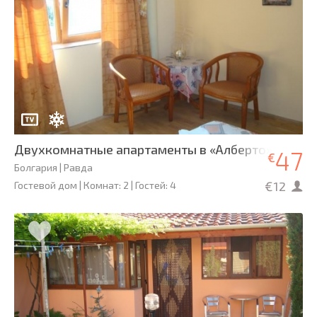
Двухкомнатные апартаменты в «Алберто», Равда
47
€
Болгария | Равда
€12
Гостевой дом | Комнат: 2 | Гостей: 4