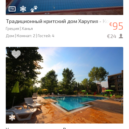
Традиционный критский дом Харупия - Коккино Х
95
€
Греция | Ханья
€24
Дом | Комнат: 2 | Гостей: 4