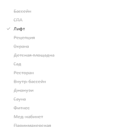
Бассейн
СПА
Лифт
Рецепция
Охрана
Детская площадка
Сад
Ресторан
Внутр. бассейн
Джакузи
Сауна
Фитнес
Мед. кабинет
Парикмахерская