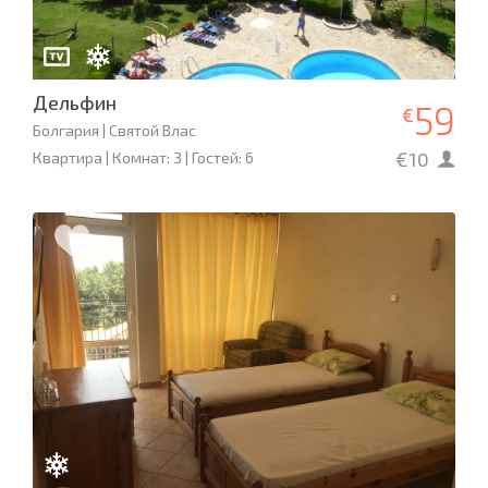
Дельфин
59
€
Болгария | Святой Влас
€10
Квартира | Комнат: 3 | Гостей: 6