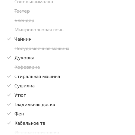
Соковыжималка
Тостер
Блендер
Микроволновая печь
Чайник
Посудомоечная машина
Духовка
Кофеварка
Стиральная машина
Сушилка
Утюг
Гладильная доска
Фен
Кабельное тв
Игровая приставка