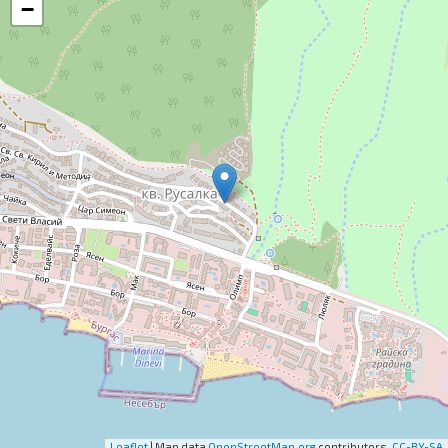
−
Leaflet
| Map data
OpenStreetMap.org
contributors,
CC-BY-SA