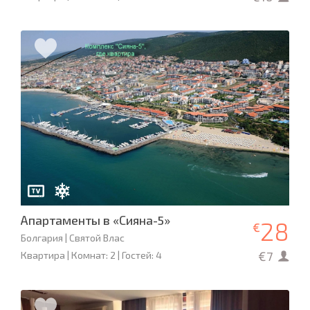
Апартаменты в «Сияна-5»
28
€
Болгария | Святой Влас
€7
Квартира | Комнат: 2 | Гостей: 4