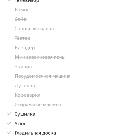
Камин
Сейф
Соковыжималка
Тостер
Блендер
Микроволновая печь
Чайник
Посудомоечная машина
Духовка
Кофеварка
Стиральная машина
Сушилка
Утюг
Гладильная доска