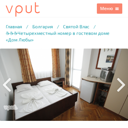
1
/21 ФОТО
Главная
/
Болгария
/
Святой Влас
/
☕☕☕Четырехместный номер в гостевом доме
«Дом Любы»