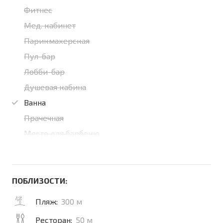
Фитнес
Мед. кабинет
Парикмахерская
Пул-бар
Лобби-бар
Душевая кабина
Ванна
Прачечная
Место для барбекю
ПОБЛИЗОСТИ:
Пляж:
300 м
Ресторан:
50 м