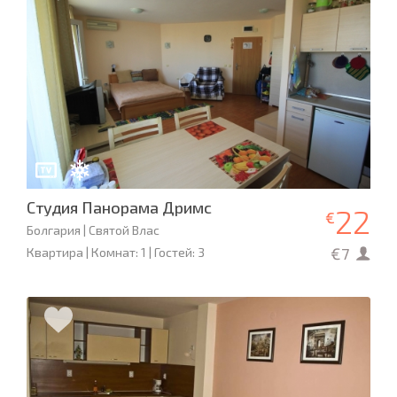
Студия Панорама Дримс
22
€
Болгария | Святой Влас
€7
Квартира | Комнат: 1 | Гостей: 3