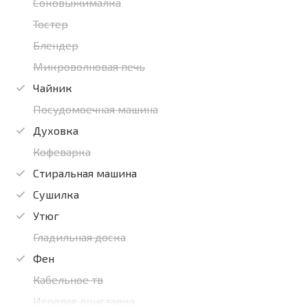
Соковыжималка
Тостер
Блендер
Микроволновая печь
Чайник
Посудомоечная машина
Духовка
Кофеварка
Стиральная машина
Сушилка
Утюг
Гладильная доска
Фен
Кабельное тв
Игровая приставка