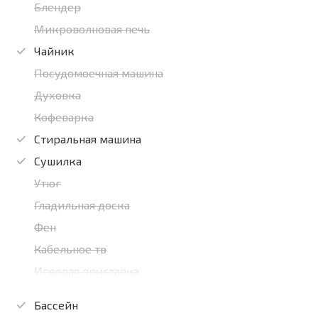
Блендер
Микроволновая печь
Чайник
Посудомоечная машина
Духовка
Кофеварка
Стиральная машина
Сушилка
Утюг
Гладильная доска
Фен
Кабельное тв
Игровая приставка
Бассейн