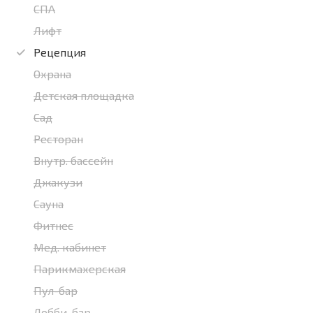
СПА
Лифт
Рецепция
Охрана
Детская площадка
Сад
Ресторан
Внутр. бассейн
Джакузи
Сауна
Фитнес
Мед. кабинет
Парикмахерская
Пул-бар
Лобби-бар