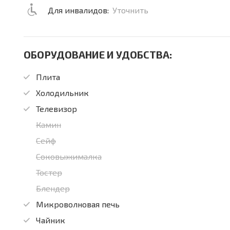
Для инвалидов:
Уточнить
ОБОРУДОВАНИЕ И УДОБСТВА:
Плита
Холодильник
Телевизор
Камин
Сейф
Соковыжималка
Тостер
Блендер
Микроволновая печь
Чайник