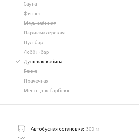
Сауна
Фитнес
Мед. кабинет
Парикмахерская
Пул-бар
Лобби-бар
Душевая кабина
Ванна
Прачечная
Место для барбекю
Автобусная остановка:
300 м