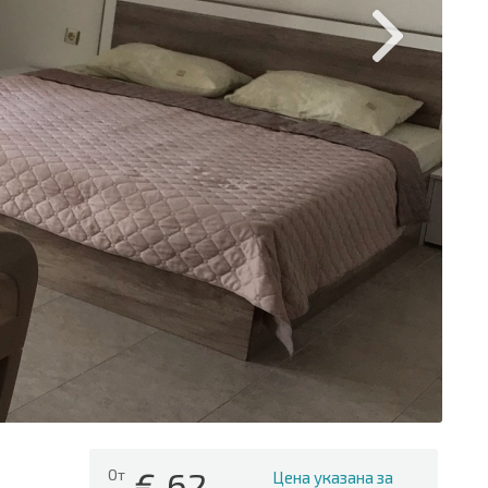
€
62
От
Цена указана за