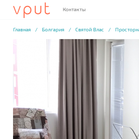
Контакты
1
/11 ФОТО
Главная
/
Болгария
/
Святой Влас
/
Просторна