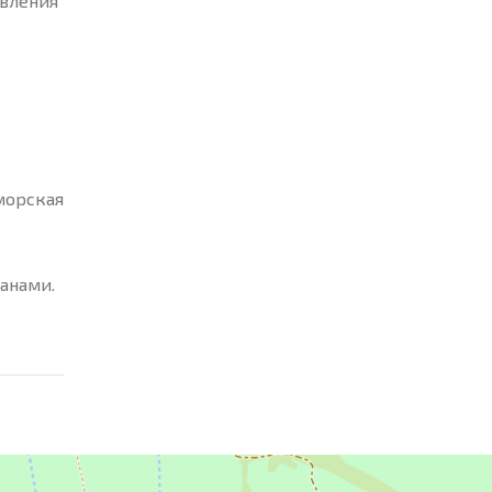
овления
 морская
анами.