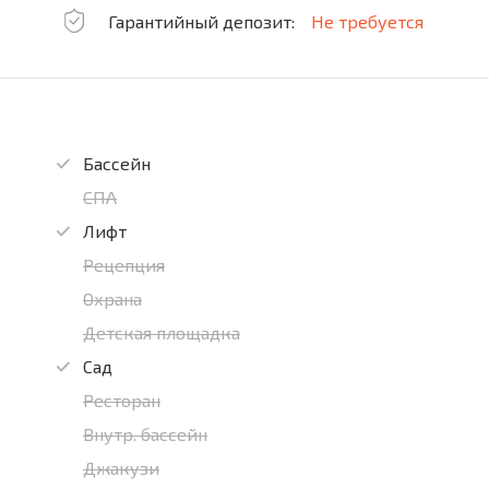
Гарантийный депозит:
Не требуется
Бассейн
СПА
Лифт
Рецепция
Охрана
Детская площадка
Сад
Ресторан
Внутр. бассейн
Джакузи