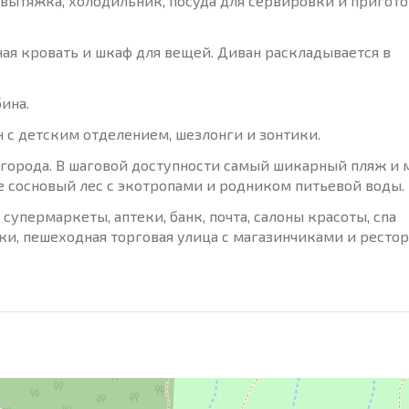
, вытяжка, холодильник, посуда для сервировки и пригот
ная кровать и шкаф для вещей. Диван раскладывается в
ина.
 с детским отделением, шезлонги и зонтики.
не города. В шаговой доступности самый шикарный пляж и
е сосновый лес с экотропами и родником питьевой воды.
упермаркеты, аптеки, банк, почта, салоны красоты, спа
ки, пешеходная торговая улица с магазинчиками и рестор