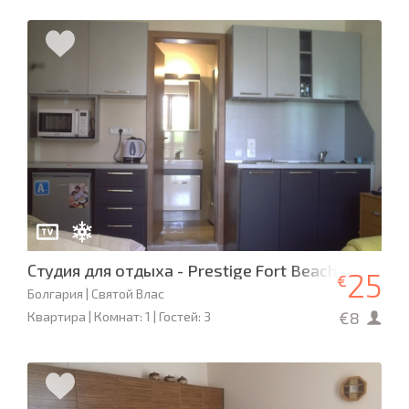
Студия для отдыха - Prestige Fort Beach
25
€
Болгария | Святой Влас
€8
Квартира | Комнат: 1 | Гостей: 3