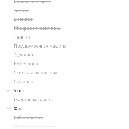
Соковыжималка
Тостер
Блендер
Микроволновая печь
Чайник
Посудомоечная машина
Духовка
Кофеварка
Стиральная машина
Сушилка
Утюг
Гладильная доска
Фен
Кабельное тв
Игровая приставка