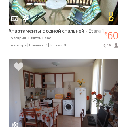
Апартаменты с одной спальней - Etara 1
60
€
Болгария | Святой Влас
€15
Квартира | Комнат: 2 | Гостей: 4