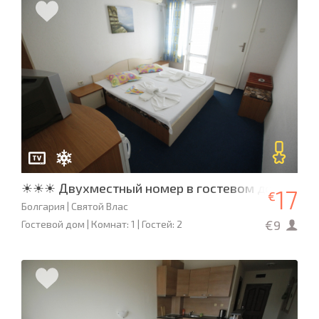
☀☀☀ Двухместный номер в гостевом доме «До
17
€
Болгария | Святой Влас
€9
Гостевой дом | Комнат: 1 | Гостей: 2