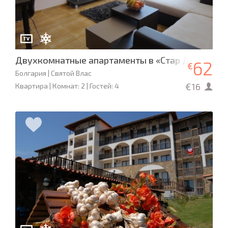
Двухкомнатные апартаменты в «Стар Дримс»
62
€
Болгария | Святой Влас
€16
Квартира | Комнат: 2 | Гостей: 4