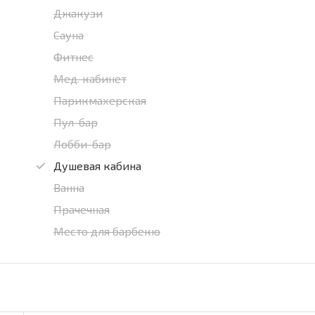
Джакузи
Сауна
Фитнес
Мед. кабинет
Парикмахерская
Пул-бар
Лобби-бар
Душевая кабина
Ванна
Прачечная
Место для барбекю