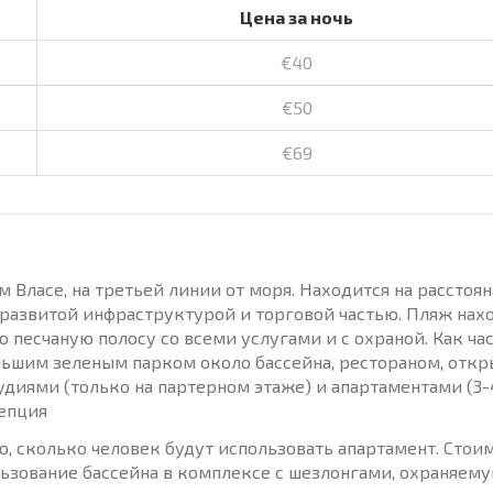
Цена за ночь
€40
€50
€69
 Власе, на третьей линии от моря. Находится на расстоян
но развитой инфраструктурой и торговой частью. Пляж нах
 песчаную полосу со всеми услугами и с охраной. Как ча
льшим зеленым парком около бассейна, рестораном, отк
иями (только на партерном этаже) и апартаментами (3-
цепция
мо, сколько человек будут использовать апартамент. Стои
ьзование бассейна в комплексе с шезлонгами, охраняем