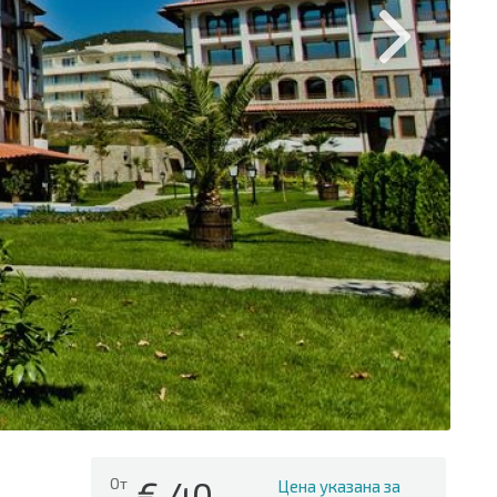
€
40
От
Цена указана за