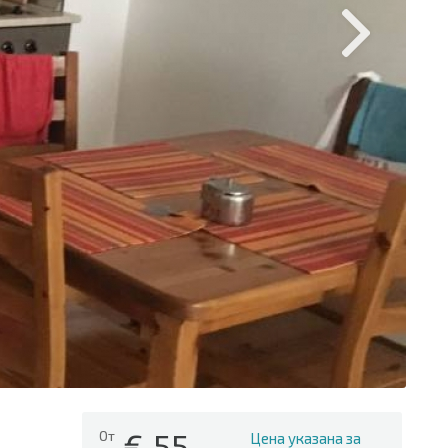
€
55
От
Цена указана за