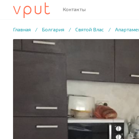
Контакты
1
/8 ФОТО
Главная
/
Болгария
/
Святой Влас
/
Апартамен