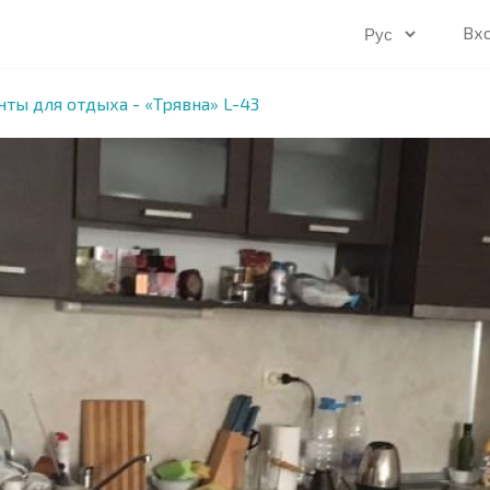
Вх
ты для отдыха - «Трявна» L-43