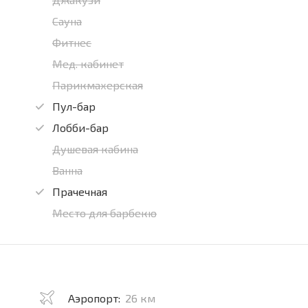
Сауна
Фитнес
Мед. кабинет
Парикмахерская
Пул-бар
Лобби-бар
Душевая кабина
Ванна
Прачечная
Место для барбекю
Аэропорт:
26 км