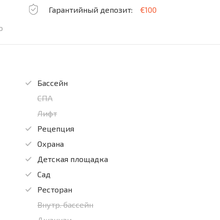
Гарантийный депозит:
€100
о
Бассейн
СПА
Лифт
Рецепция
Охрана
Детская площадка
Сад
Ресторан
Внутр. бассейн
Джакузи