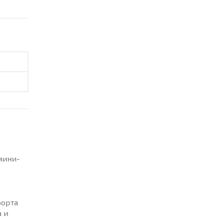
мини-
рорта
а и