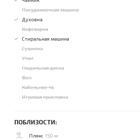
Посудомоечная машина
Духовка
Кофеварка
Стиральная машина
Сушилка
Утюг
Гладильная доска
Фен
Кабельное тв
Игровая приставка
ПОБЛИЗОСТИ:
Пляж:
150 м