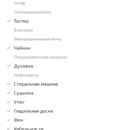
Сейф
Соковыжималка
Тостер
Блендер
Микроволновая печь
Чайник
Посудомоечная машина
Духовка
Кофеварка
Стиральная машина
Сушилка
Утюг
Гладильная доска
Фен
Кабельное тв