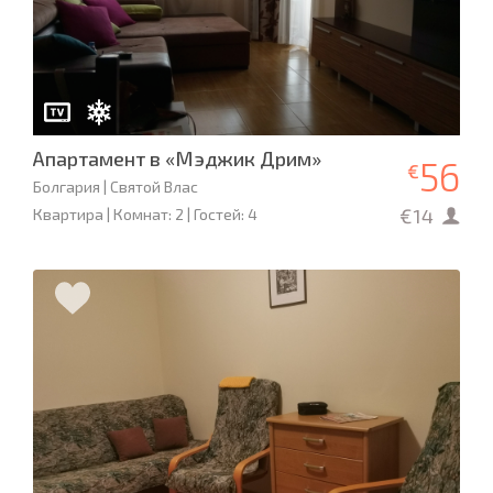
Апартамент в «Мэджик Дрим»
56
€
Болгария | Святой Влас
€14
Квартира | Комнат: 2 | Гостей: 4