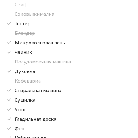
Сейф
Соковыжималка
Тостер
Блендер
Микроволновая печь
Чайник
Посудомоечная машина
Духовка
Кофеварка
Стиральная машина
Сушилка
Утюг
Гладильная доска
Фен
Кабельное тв