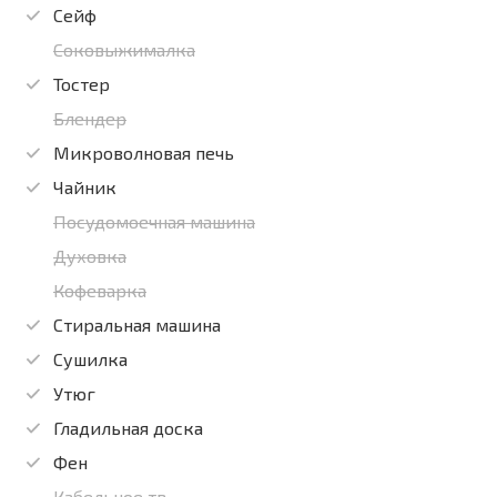
Сейф
Соковыжималка
Тостер
Блендер
Микроволновая печь
Чайник
Посудомоечная машина
Духовка
Кофеварка
Стиральная машина
Сушилка
Утюг
Гладильная доска
Фен
Кабельное тв