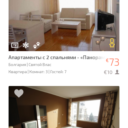
Апартаменты с 2 спальнями - «Панорама-Дримс»
73
€
Болгария | Святой Влас
€10
Квартира | Комнат: 3 | Гостей: 7