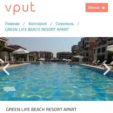
1
/27 ФОТО
Главная
/
Болгария
/
Созополь
/
GREEN LIFE BEACH RESORT APART
GREEN LIFE BEACH RESORT APART