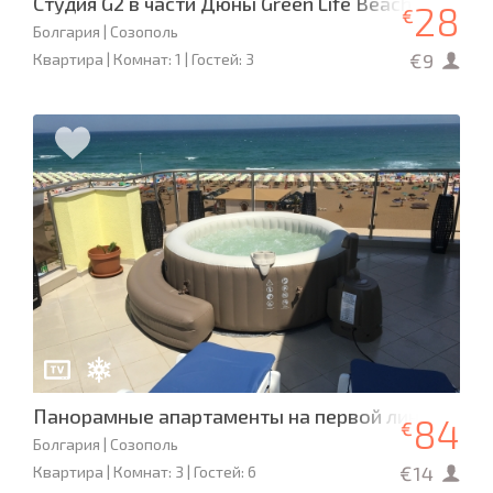
Студия G2 в части Дюны Green Life Beach Resort
28
€
Болгария | Созополь
€9
Квартира | Комнат: 1 | Гостей: 3
Панорамные апартаменты на первой линии - Ха
84
€
Болгария | Созополь
€14
Квартира | Комнат: 3 | Гостей: 6