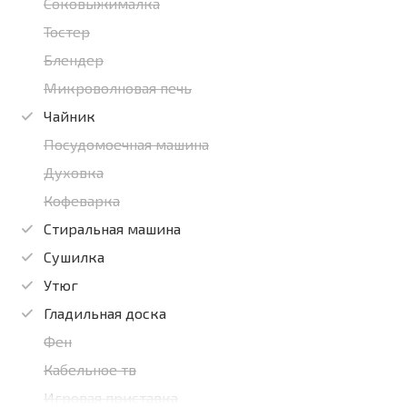
Соковыжималка
Тостер
Блендер
Микроволновая печь
Чайник
Посудомоечная машина
Духовка
Кофеварка
Стиральная машина
Сушилка
Утюг
Гладильная доска
Фен
Кабельное тв
Игровая приставка