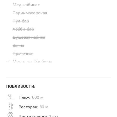
Мед. кабинет
Парикмахерская
Пул-бар
Лобби-бар
Душевая кабина
Ванна
Прачечная
Место для барбекю
ПОБЛИЗОСТИ:
Пляж:
600 м
Ресторан:
30 м
Центр города:
2 км