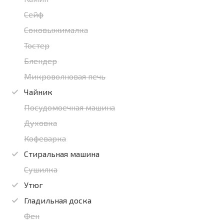
Сейф
Соковыжималка
Тостер
Блендер
Микроволновая печь
Чайник
Посудомоечная машина
Духовка
Кофеварка
Стиральная машина
Сушилка
Утюг
Гладильная доска
Фен