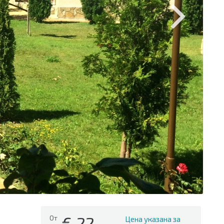
€
22
От
Цена указана за