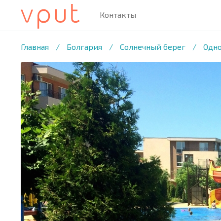
Контакты
1
/21 ФОТО
Главная
/
Болгария
/
Солнечный берег
/
Одно