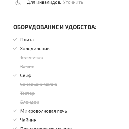
Для инвалидов:
Уточнить
ОБОРУДОВАНИЕ И УДОБСТВА:
Плита
Холодильник
Телевизор
Камин
Сейф
Соковыжималка
Тостер
Блендер
Микроволновая печь
Чайник
Посудомоечная машина