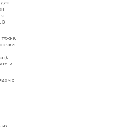
 для
ой
ая
. В
ытяжка,
ыпечки,
шт).
ате, и
ядом с
еных