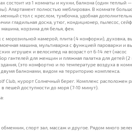
х состоит из 1 комнаты и кухни, балкона (один теплый —
ры). Апартамент полностью меблирован. В комнате больш
менный стол с креслом, тумбочка, удобная дополнительн
ичии гладильная доска, утюг, кондиционер, пылесос, сейф
 машина, корзина для белья, фен.
 с морозильной камерой, плита (4 конфорки), духовка, в
омоечная машина, мультиварка с функцией пароварки и в
ких игрушек и велосипед на возраст от 6-14 лет (насос
бор гантелей для женщин и пляжная палатка для детей (2 
здания, (это комфортно и по температуре воздуха в комн
с двумя балконами, видом на территорию комплекса.
olf Club, курорт Солнечный берег. Комплекс расположен р
в пешей доступности до моря (7-10 минут).
а:
, обменник, спорт зал, массаж и другое. Рядом много зел