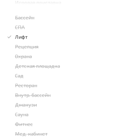
Игровая приставка
Бассейн
СПА
Лифт
Рецепция
Охрана
Детская площадка
Сад
Ресторан
Внутр. бассейн
Джакузи
Сауна
Фитнес
Мед. кабинет