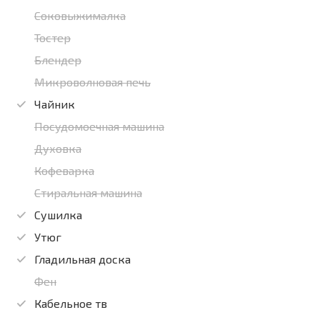
Соковыжималка
Тостер
Блендер
Микроволновая печь
Чайник
Посудомоечная машина
Духовка
Кофеварка
Стиральная машина
Сушилка
Утюг
Гладильная доска
Фен
Кабельное тв