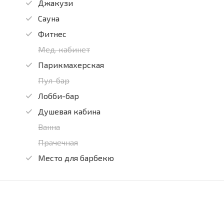
Джакузи
Сауна
Фитнес
Мед. кабинет
Парикмахерская
Пул-бар
Лобби-бар
Душевая кабина
Ванна
Прачечная
Место для барбекю