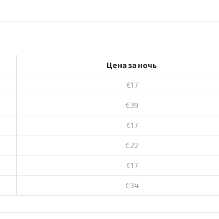
Цена за ночь
€17
€39
€17
€22
€17
€34