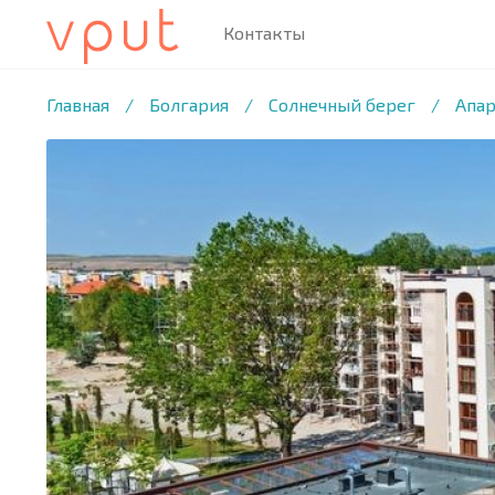
Контакты
1
/23 ФОТО
Главная
/
Болгария
/
Солнечный берег
/
Апар