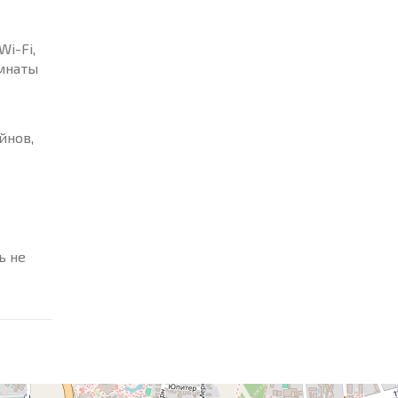
i-Fi,
мнаты
йнов,
е
ь не