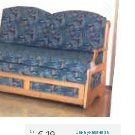
€
19
От
Цена указана за