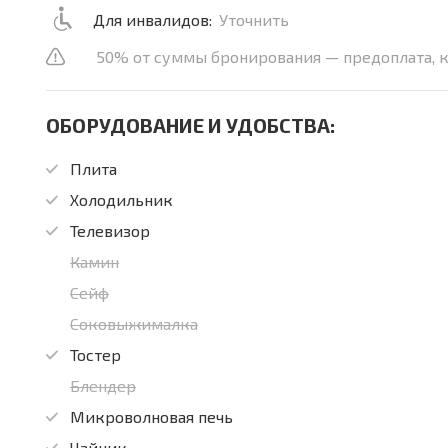
Для инвалидов:
Уточнить
50% от суммы бронирования — предоплата, ко
ОБОРУДОВАНИЕ И УДОБСТВА:
Плита
Холодильник
Телевизор
Камин
Сейф
Соковыжималка
Тостер
Блендер
Микроволновая печь
Чайник