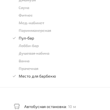
Сауна
Фитнес
Мед. кабинет
Парикмахерская
Пул-бар
Лобби-бар
Душевая кабина
Ванна
Прачечная
Место для барбекю
Автобусная остановка:
10 м