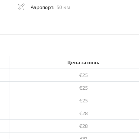
Аэропорт:
50 км
Цена за ночь
€25
€25
€25
€28
€28
€31