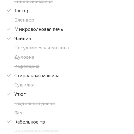
Соковыжималка
Тостер
Блендер
Микроволновая печь
Чайник
Посудомоечная машина
Духовка
Кофеварка
Стиральная машина
Сушилка
Утюг
Гладильная доска
Фен
Кабельное тв
Игровая приставка