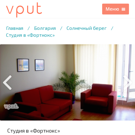
1
/2 ФОТО
Главная
/
Болгария
/
Солнечный берег
/
Студия в «Фортнокс»
Студия в «Фортнокс»