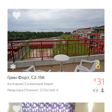
Грин Форт, С2-156
31
€
Болгария | Солнечный берег
€8
Квартира | Комнат: 2 | Гостей: 4