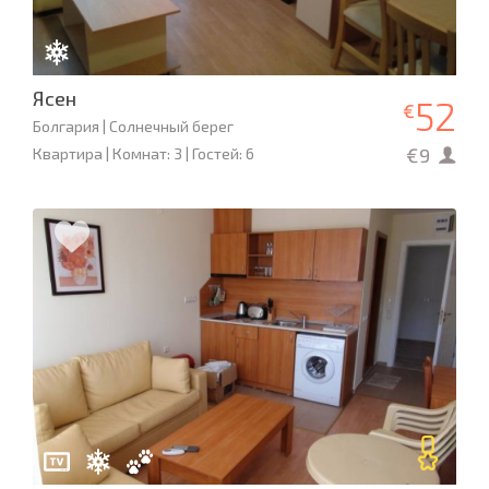
Ясен
52
€
Болгария | Солнечный берег
€9
Квартира | Комнат: 3 | Гостей: 6