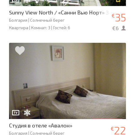
Sunny View North / «Санни Вью Норт» 3-комнат
35
€
Болгария | Солнечный берег
€6
Квартира | Комнат: 3 | Гостей: 6
Студия в отеле «Авалон»
22
€
Болгария | Солнечный берег