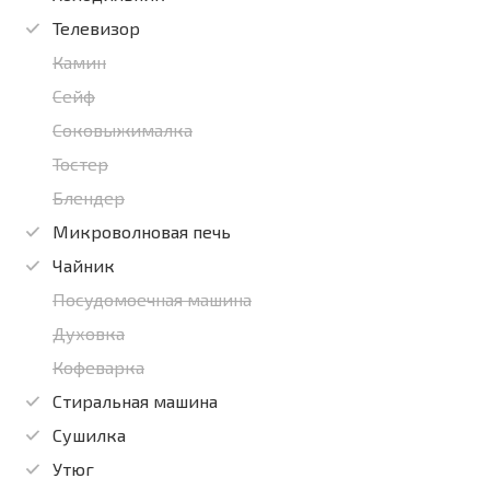
Телевизор
Камин
Сейф
Соковыжималка
Тостер
Блендер
Микроволновая печь
Чайник
Посудомоечная машина
Духовка
Кофеварка
Стиральная машина
Сушилка
Утюг