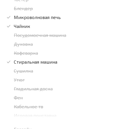
Блендер
Микроволновая печь
Чайник
Посудомоечная машина
Духовка
Кофеварка
Стиральная машина
Сушилка
Утюг
Гладильная доска
Фен
Кабельное тв
Игровая приставка