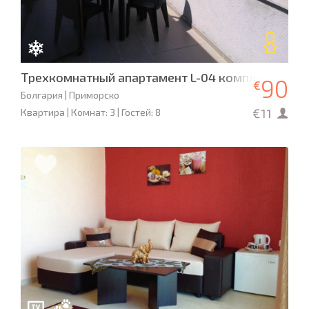
Трехкомнатный апартамент L-04 комплексе «Ста
90
€
Болгария | Приморско
€11
Квартира | Комнат: 3 | Гостей: 8