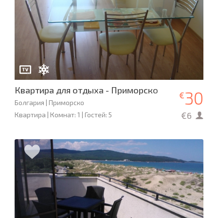
Квартира для отдыха - Приморско
30
€
Болгария | Приморско
€6
Квартира | Комнат: 1 | Гостей: 5