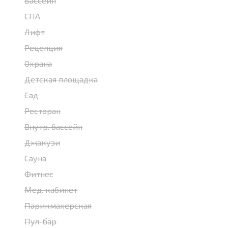
Бассейн
СПА
Лифт
Рецепция
Охрана
Детская площадка
Сад
Ресторан
Внутр. бассейн
Джакузи
Сауна
Фитнес
Мед. кабинет
Парикмахерская
Пул-бар