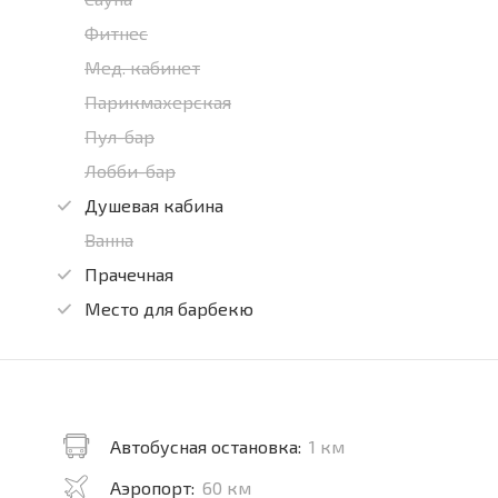
Фитнес
Мед. кабинет
Парикмахерская
Пул-бар
Лобби-бар
Душевая кабина
Ванна
Прачечная
Место для барбекю
Автобусная остановка:
1 км
Аэропорт:
60 км