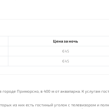
Цена за ночь
€45
€45
 городе Приморско, в 400 м от аквапарка. К услугам гос
орых из них есть гостиный уголок с телевизором и пол