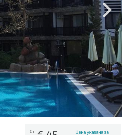
€
45
От
Цена указана за