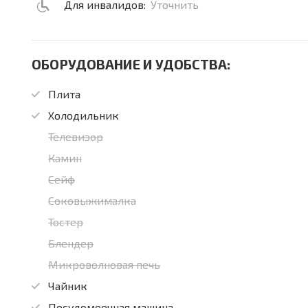
Для инвалидов:
Уточнить
ОБОРУДОВАНИЕ И УДОБСТВА:
Плита
Холодильник
Телевизор
Камин
Сейф
Соковыжималка
Тостер
Блендер
Микроволновая печь
Чайник
Посудомоечная машина