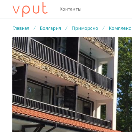
Контакты
1
/11 ФОТО
Главная
/
Болгария
/
Приморско
/
Комплекс 