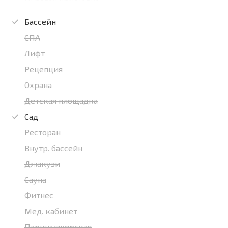
Бассейн
СПА
Лифт
Рецепция
Охрана
Детская площадка
Сад
Ресторан
Внутр. бассейн
Джакузи
Сауна
Фитнес
Мед. кабинет
Парикмахерская