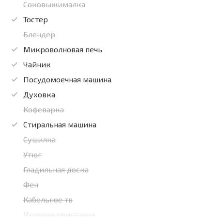
Соковыжималка
Тостер
Блендер
Микроволновая печь
Чайник
Посудомоечная машина
Духовка
Кофеварка
Стиральная машина
Сушилка
Утюг
Гладильная доска
Фен
Кабельное тв
Игровая приставка