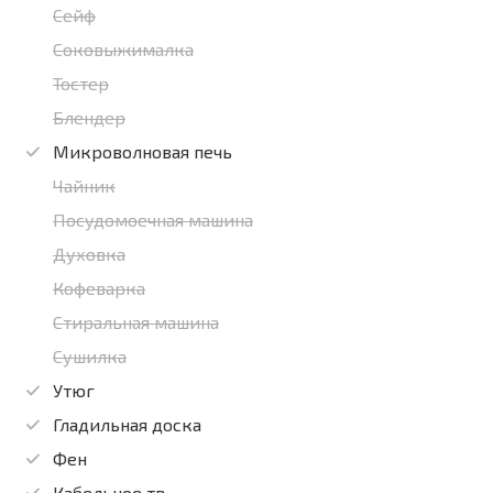
Сейф
Соковыжималка
Тостер
Блендер
Микроволновая печь
Чайник
Посудомоечная машина
Духовка
Кофеварка
Стиральная машина
Сушилка
Утюг
Гладильная доска
Фен
Кабельное тв