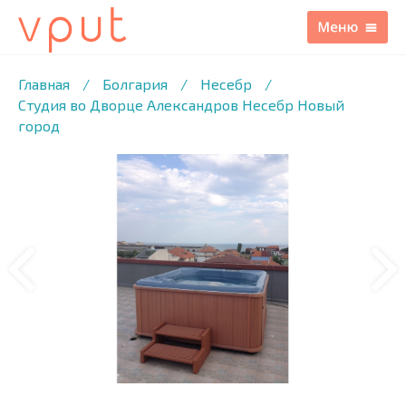
1
/16 ФОТО
Главная
/
Болгария
/
Несебр
/
Студия во Дворце Александров Несебр Новый
город