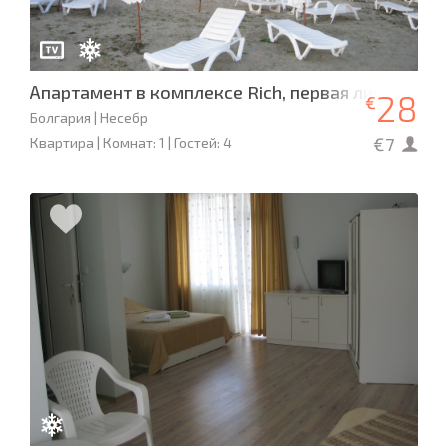
Апартамент в комплексе Rich, первая линия с ви
28
€
Болгария | Несебр
€7
Квартира | Комнат: 1 | Гостей: 4