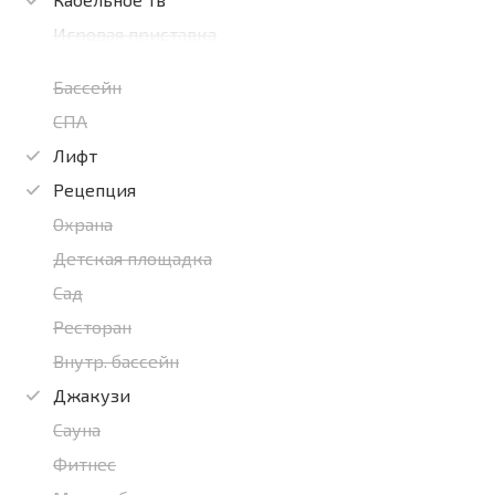
Игровая приставка
Бассейн
СПА
Лифт
Рецепция
Охрана
Детская площадка
Сад
Ресторан
Внутр. бассейн
Джакузи
Сауна
Фитнес