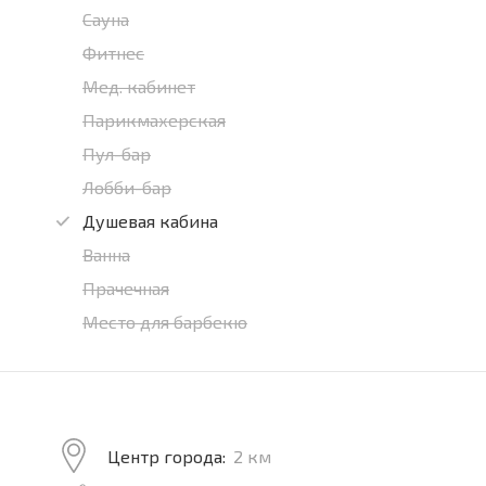
Сауна
Фитнес
Мед. кабинет
Парикмахерская
Пул-бар
Лобби-бар
Душевая кабина
Ванна
Прачечная
Место для барбекю
Центр города:
2 км