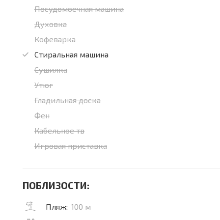
Посудомоечная машина
Духовка
Кофеварка
Стиральная машина
Сушилка
Утюг
Гладильная доска
Фен
Кабельное тв
Игровая приставка
ПОБЛИЗОСТИ:
Пляж:
100 м