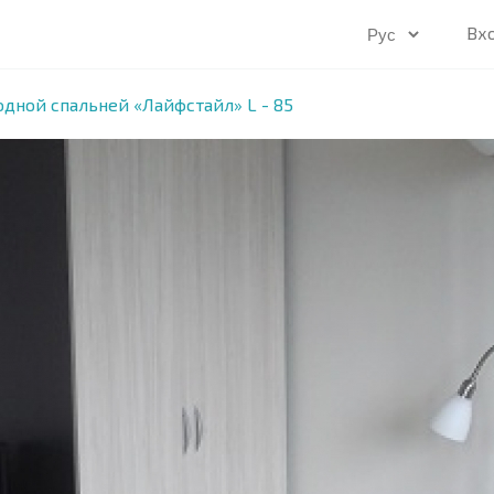
Вх
одной спальней «Лайфстайл» L - 85