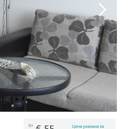
€
55
От
Цена указана за