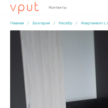
Контакты
1
/22 ФОТО
Главная
/
Болгария
/
Несебр
/
Апартамент с 