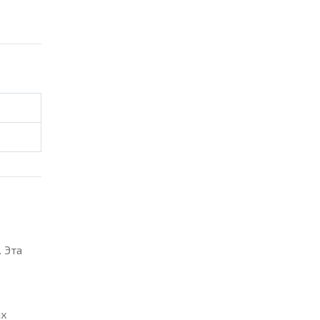
 Эта
ых