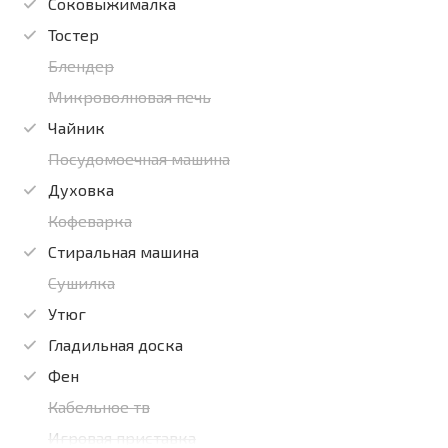
Соковыжималка
Тостер
Блендер
Микроволновая печь
Чайник
Посудомоечная машина
Духовка
Кофеварка
Стиральная машина
Сушилка
Утюг
Гладильная доска
Фен
Кабельное тв
Игровая приставка