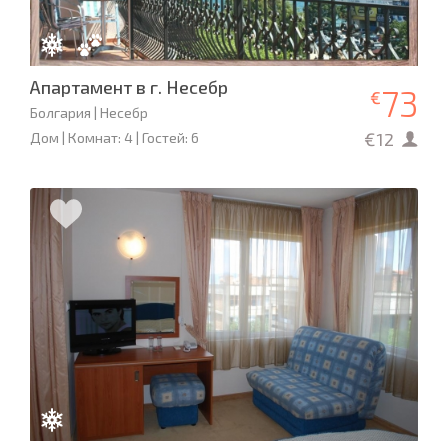
Апартамент в г. Несебр
73
€
Болгария | Несебр
€12
Дом | Комнат: 4 | Гостей: 6