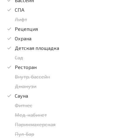
Бассейн
СПА
Лифт
Рецепция
Охрана
Детская площадка
Сад
Ресторан
Внутр. бассейн
Джакузи
Сауна
Фитнес
Мед. кабинет
Парикмахерская
Пул-бар