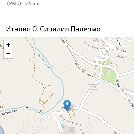
(PMO)- 125km.
Италия О. Сицилия Палермо
+
−