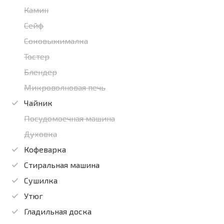
Камин
Сейф
Соковыжималка
Тостер
Блендер
Микроволновая печь
Чайник
Посудомоечная машина
Духовка
Кофеварка
Стиральная машина
Сушилка
Утюг
Гладильная доска