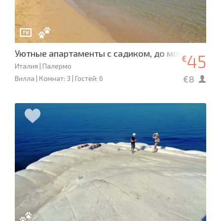
Уютные апартаменты с садиком, до моря 300 м, 
45
€
Италия | Палермо
€8
Вилла | Комнат: 3 | Гостей: 6