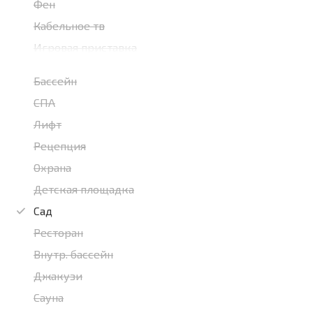
Фен
Кабельное тв
Игровая приставка
Бассейн
СПА
Лифт
Рецепция
Охрана
Детская площадка
Сад
Ресторан
Внутр. бассейн
Джакузи
Сауна