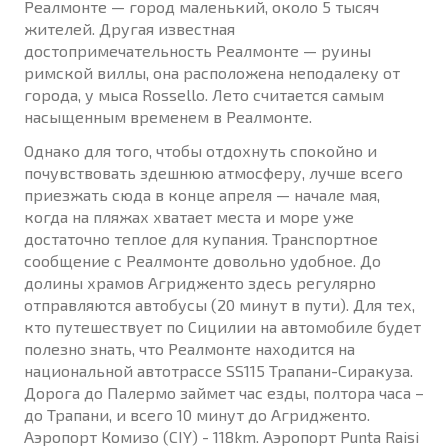
Реалмонте — город маленький, около 5 тысяч
жителей. Другая известная
достопримечательность Реалмонте — руины
римской виллы, она расположена неподалеку от
города, у мыса Rossello. Лето считается самым
насыщенным временем в Реалмонте.
Однако для того, чтобы отдохнуть спокойно и
почувствовать здешнюю атмосферу, лучше всего
приезжать сюда в конце апреля — начале мая,
когда на пляжах хватает места и море уже
достаточно теплое для купания. Транспортное
сообщение с Реалмонте довольно удобное. До
долины храмов Агридженто здесь регулярно
отправляются автобусы (20 минут в пути). Для тех,
кто путешествует по Сицилии на автомобиле будет
полезно знать, что Реалмонте находится на
национальной автотрассе SS115 Трапани-Сиракуза.
Дорога до Палермо займет час езды, полтора часа –
до Трапани, и всего 10 минут до Агридженто.
Аэропорт Комизо (CIY) - 118km. Аэропорт Punta Raisi