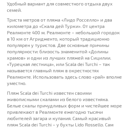
Удобный вариант для совместного отдыха двух
семей.
Триста метров от пляжа «Лидо Росселло» и два
километра до «Скала дей Турки». От центра
Реалмонте 400 м. Реалмонте – небольшой городок
в 10 км от Агридженто, который традиционно
популярен у туристов. Две основные причины
популярности: близость знаменитой «Долины
храмов» и одни из лучших пляжей на Сицилии.
«Турецкая лестница», или Scala dei Turchi – так
называется главный пляж в окрестностях
Реалмонте. Использовать здесь слово «рай» вполне
уместно.
Пляж Scala dei Turchi известен своими
живописными скалами из белого известняка.
Белые скалы причудливых форм и чистейшее море
привлекают в Реалмонте ежегодно тысячи
любителей загара и купания. Самый красивый
пляж Scala dei Turchi – у бухты Lido Rossello. Сам