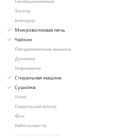
Соковыжималка
Тостер
Блендер
Микроволновая печь
Чайник
Посудомоечная машина
Духовка
Кофеварка
Стиральная машина
Сушилка
Утюг
Гладильная доска
Фен
Кабельное тв
Игровая приставка