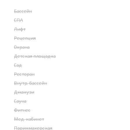
Бассейн
СПА
Лифт
Рецепция
Охрана
Детская площадка
Сад
Ресторан
Внутр. бассейн
Джакузи
Сауна
Фитнес
Мед. кабинет
Парикмахерская