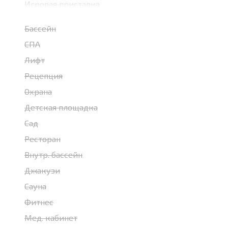
Игровая приставка
Бассейн
СПА
Лифт
Рецепция
Охрана
Детская площадка
Сад
Ресторан
Внутр. бассейн
Джакузи
Сауна
Фитнес
Мед. кабинет