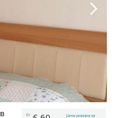
 в
€
60
От
Цена указана за