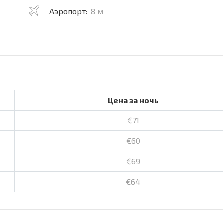
Аэропорт:
8 м
Цена за ночь
€71
€60
€69
€64