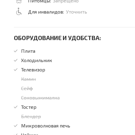
Питомцы:
Запрещено
Для инвалидов:
Уточнить
ОБОРУДОВАНИЕ И УДОБСТВА:
Плита
Холодильник
Телевизор
Камин
Сейф
Соковыжималка
Тостер
Блендер
Микроволновая печь
Чайник