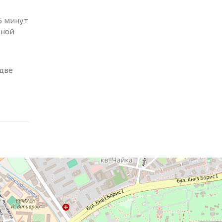
5 минут
вной
 две