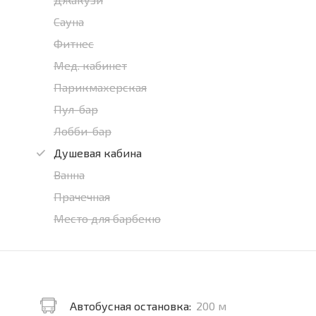
Сауна
Фитнес
Мед. кабинет
Парикмахерская
Пул-бар
Лобби-бар
Душевая кабина
Ванна
Прачечная
Место для барбекю
Автобусная остановка:
200 м