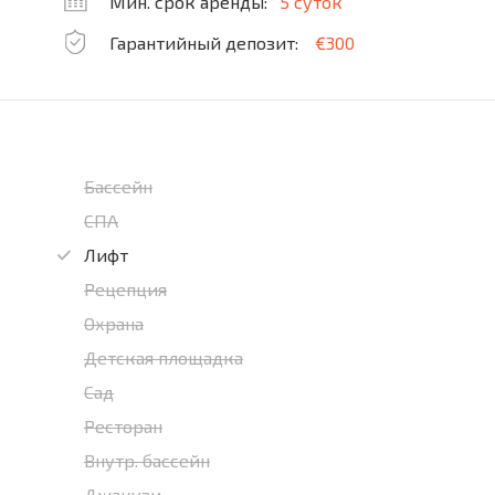
Мин. срок аренды:
5 суток
Гарантийный депозит:
€300
Бассейн
СПА
Лифт
Рецепция
Охрана
Детская площадка
Сад
Ресторан
Внутр. бассейн
Джакузи