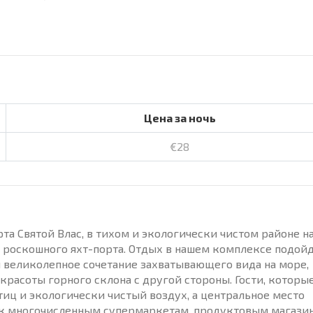
Цена за ночь
€28
а Святой Влас, в тихом и экологически чистом районе н
и роскошного яхт-порта. Отдых в нашем комплексе подой
и великолепное сочетание захватывающего вида на море,
красоты горного склона с другой стороны. Гости, которы
птиц и экологически чистый воздух, а центральное место
 к многочисленным супермаркетам, продуктовым магазин