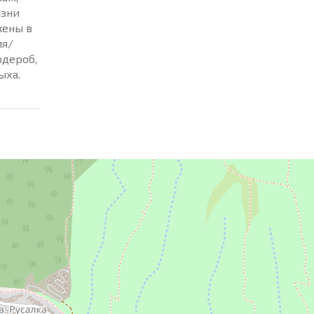
изни
жены в
мя/
рдероб,
дыха.