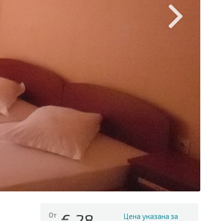
€
28
От
Цена указана за