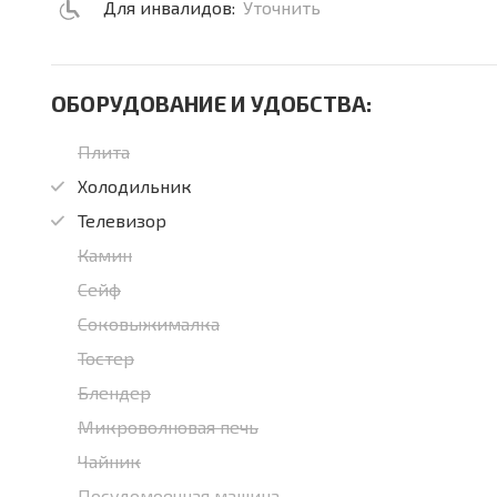
Для инвалидов:
Уточнить
ОБОРУДОВАНИЕ И УДОБСТВА:
Плита
Холодильник
Телевизор
Камин
Сейф
Соковыжималка
Тостер
Блендер
Микроволновая печь
Чайник
Посудомоечная машина