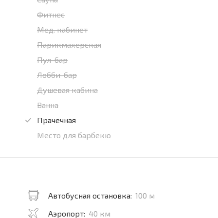
Фитнес
Мед. кабинет
Парикмахерская
Пул-бар
Лобби-бар
Душевая кабина
Ванна
Прачечная
Место для барбекю
Автобусная остановка:
100 м
Аэропорт:
40 км