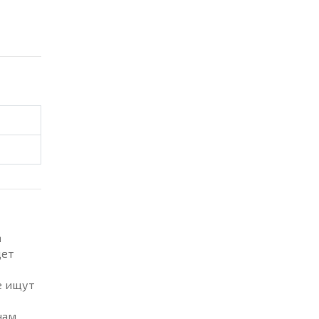
а
дет
е ищут
ам,