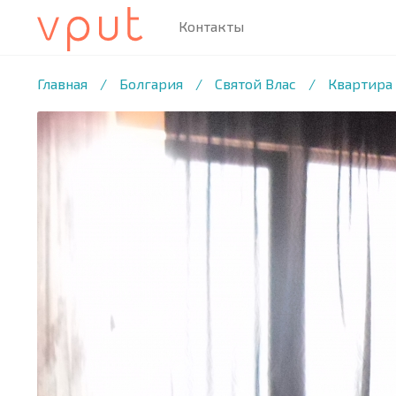
Контакты
1
/8 ФОТО
Главная
/
Болгария
/
Святой Влас
/
Квартира 