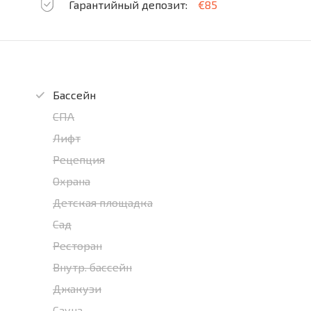
Гарантийный депозит:
€85
Бассейн
СПА
Лифт
Рецепция
Охрана
Детская площадка
Сад
Ресторан
Внутр. бассейн
Джакузи
Сауна