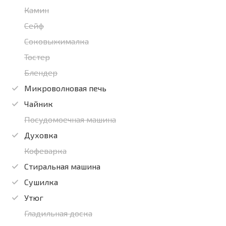
Камин
Сейф
Соковыжималка
Тостер
Блендер
Микроволновая печь
Чайник
Посудомоечная машина
Духовка
Кофеварка
Стиральная машина
Сушилка
Утюг
Гладильная доска