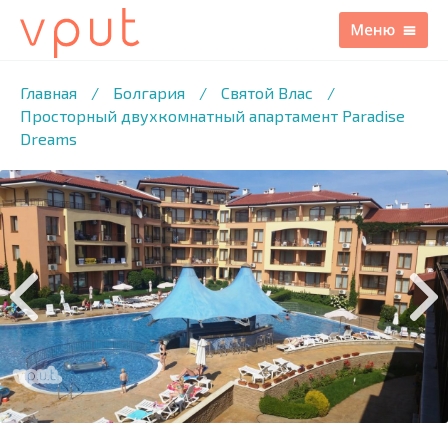
1
/14 ФОТО
Главная
/
Болгария
/
Святой Влас
/
Просторный двухкомнатный апартамент Paradise
Dreams