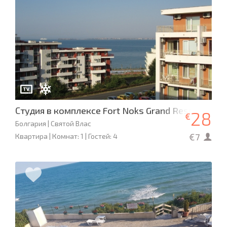
Студия в комплексе Fort Noks Grand Resort
28
€
Болгария | Святой Влас
€7
Квартира | Комнат: 1 | Гостей: 4