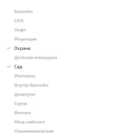
Бассейн
СПА
Лифт
Рецепция
Охрана
Детская площадка
Сад
Ресторан
Внутр. бассейн
Джакузи
Сауна
Фитнес
Мед. кабинет
Парикмахерская