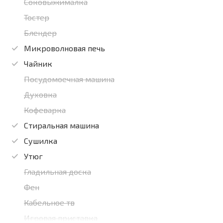
Соковыжималка
Тостер
Блендер
Микроволновая печь
Чайник
Посудомоечная машина
Духовка
Кофеварка
Стиральная машина
Сушилка
Утюг
Гладильная доска
Фен
Кабельное тв
Игровая приставка