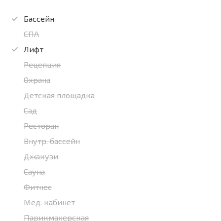
Бассейн
СПА
Лифт
Рецепция
Охрана
Детская площадка
Сад
Ресторан
Внутр. бассейн
Джакузи
Сауна
Фитнес
Мед. кабинет
Парикмахерская