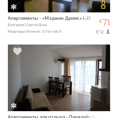
Апартаменты - «Мэджик Дримс» l-25
71
€
Болгария | Святой Влас
€12
Квартира | Комнат: 3 | Гостей: 6
Апартаменты для отдыха - Парадайз Виста Мар