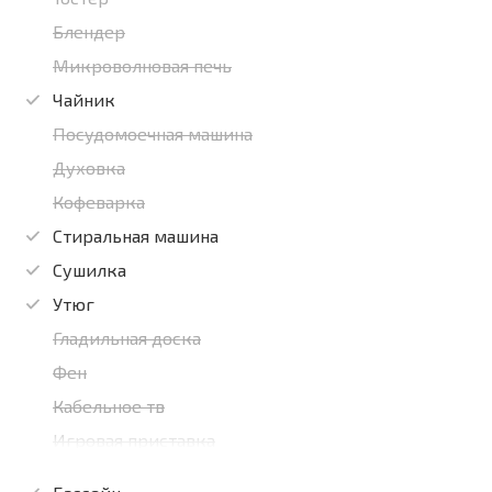
Блендер
Микроволновая печь
Чайник
Посудомоечная машина
Духовка
Кофеварка
Стиральная машина
Сушилка
Утюг
Гладильная доска
Фен
Кабельное тв
Игровая приставка