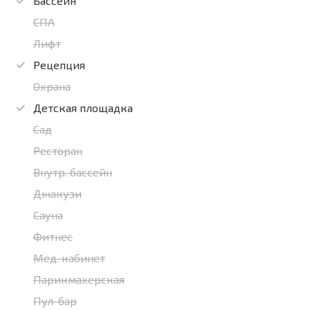
Бассейн
СПА
Лифт
Рецепция
Охрана
Детская площадка
Сад
Ресторан
Внутр. бассейн
Джакузи
Сауна
Фитнес
Мед. кабинет
Парикмахерская
Пул-бар