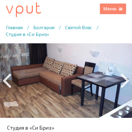
1
/13 ФОТО
Главная
/
Болгария
/
Святой Влас
/
Студия в «Си Бриз»
Студия в «Си Бриз»