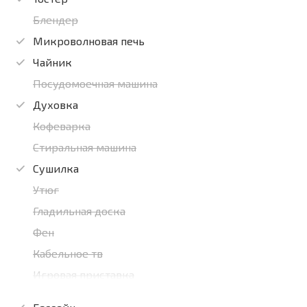
Блендер
Микроволновая печь
Чайник
Посудомоечная машина
Духовка
Кофеварка
Стиральная машина
Сушилка
Утюг
Гладильная доска
Фен
Кабельное тв
Игровая приставка