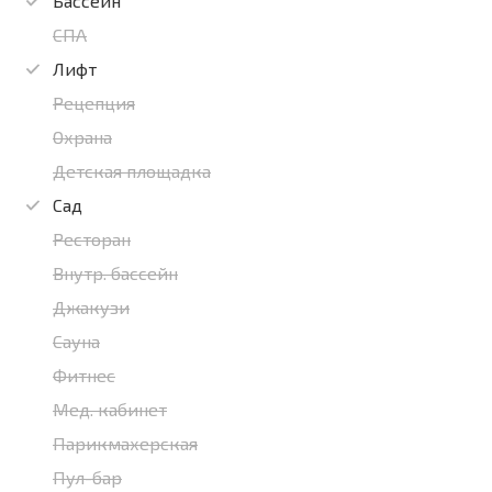
Бассейн
СПА
Лифт
Рецепция
Охрана
Детская площадка
Сад
Ресторан
Внутр. бассейн
Джакузи
Сауна
Фитнес
Мед. кабинет
Парикмахерская
Пул-бар