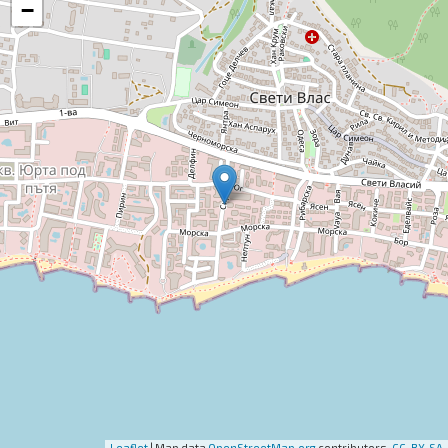
−
Leaflet
| Map data
OpenStreetMap.org
contributors,
CC-BY-SA