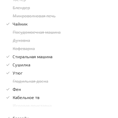
Блендер
Микроволновая печь
Чайник
Посудомоечная машина
Духовка
Кофеварка
Стиральная машина
Сушилка
Утюг
Гладильная доска
Фен
Кабельное тв
Игровая приставка