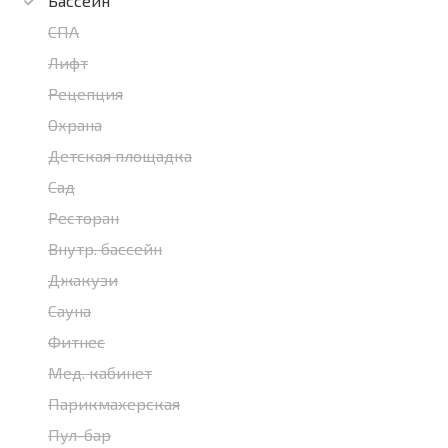
Бассейн
СПА
Лифт
Рецепция
Охрана
Детская площадка
Сад
Ресторан
Внутр. бассейн
Джакузи
Сауна
Фитнес
Мед. кабинет
Парикмахерская
Пул-бар