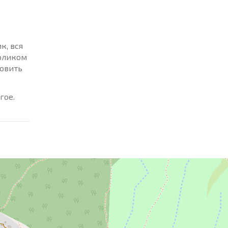
к, вся
толиком
новить
гое.