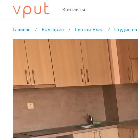
Контакты
1
/11 ФОТО
Главная
/
Болгария
/
Святой Влас
/
Студия на