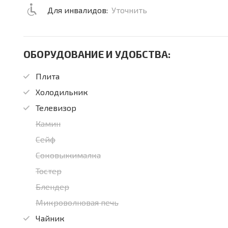
Для инвалидов:
Уточнить
ОБОРУДОВАНИЕ И УДОБСТВА:
Плита
Холодильник
Телевизор
Камин
Сейф
Соковыжималка
Тостер
Блендер
Микроволновая печь
Чайник