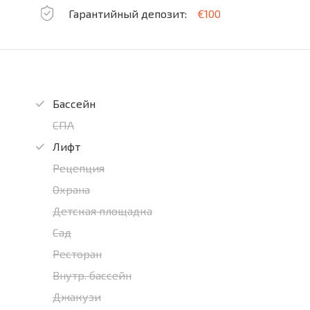
Гарантийный депозит:
€100
Бассейн
СПА
Лифт
Рецепция
Охрана
Детская площадка
Сад
Ресторан
Внутр. бассейн
Джакузи