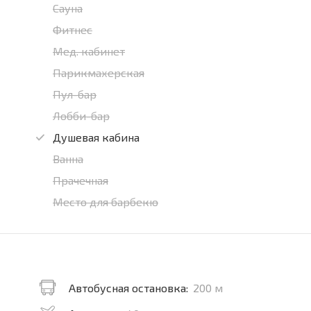
Сауна
Фитнес
Мед. кабинет
Парикмахерская
Пул-бар
Лобби-бар
Душевая кабина
Ванна
Прачечная
Место для барбекю
Автобусная остановка:
200 м