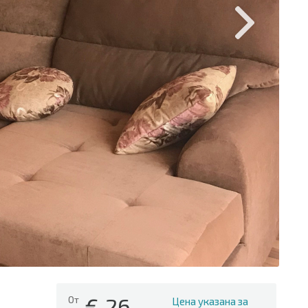
€
26
От
Цена указана за