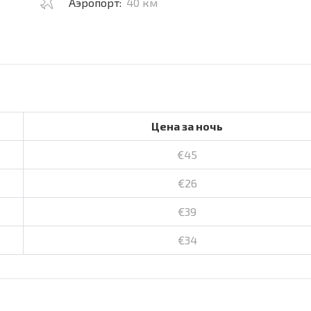
Аэропорт:
40 км
Цена за ночь
€45
€26
€39
€34