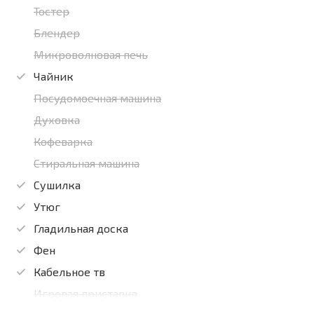
Тостер
Блендер
Микроволновая печь
Чайник
Посудомоечная машина
Духовка
Кофеварка
Стиральная машина
Сушилка
Утюг
Гладильная доска
Фен
Кабельное тв
Игровая приставка