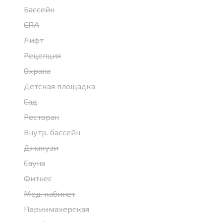
Бассейн
СПА
Лифт
Рецепция
Охрана
Детская площадка
Сад
Ресторан
Внутр. бассейн
Джакузи
Сауна
Фитнес
Мед. кабинет
Парикмахерская