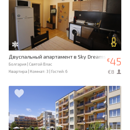
Двуспальный апартамент в Sky Dreams
45
€
Болгария | Святой Влас
€8
Квартира | Комнат: 3 | Гостей: 6