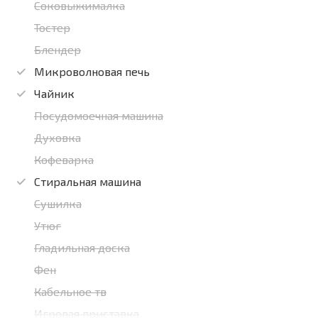
Соковыжималка
Тостер
Блендер
Микроволновая печь
Чайник
Посудомоечная машина
Духовка
Кофеварка
Стиральная машина
Сушилка
Утюг
Гладильная доска
Фен
Кабельное тв
Игровая приставка