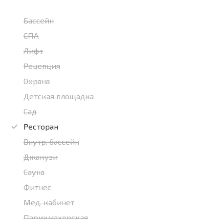
Бассейн
СПА
Лифт
Рецепция
Охрана
Детская площадка
Сад
Ресторан
Внутр. бассейн
Джакузи
Сауна
Фитнес
Мед. кабинет
Парикмахерская