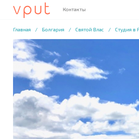
Контакты
1
/22 ФОТО
Главная
/
Болгария
/
Святой Влас
/
Студия в