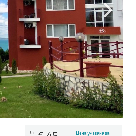
€
45
От
Цена указана за