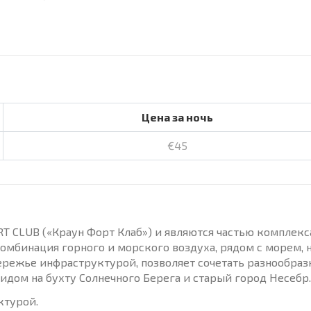
Цена за ночь
€45
 CLUB («Краун Форт Клаб») и являются частью комплекс
мбинация горного и морского воздуха, рядом с морем, 
бережье инфраструктурой, позволяет сочетать разнообра
дом на бухту Солнечного Берега и старый город Несебр.
ктурой.