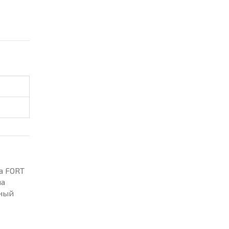
а FORT
на
зный