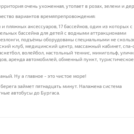
рритория очень ухоженная, утопает в розах, зелени и дер
ество вариантов времяпрепровождения:
и пляжных аксессуаров, 17 бассейнов, один из которых с
тельных бассейна для детей с водными аттракционами
е шезлонги, подъёмы оборудованы специальными не сколь
ский клуб, медицинский центр, массажный кабинет, спа-с
аскетбол, волейбол, настольный теннис, минигольф, улич
ов, аренда автомобилей, обменный пункт, туристическое
ный. Ну а главное - это чистое море!
о берега займет пятнадцать минут. Налажена система
тные автобусы до Бургаса.