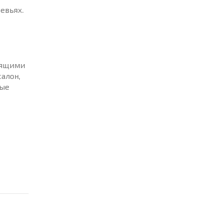
евьях.
зящими
алон,
ные