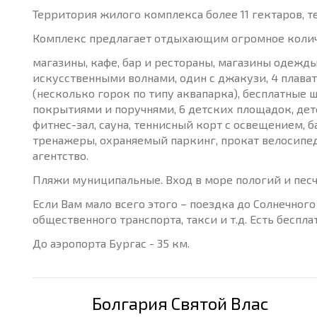
Территория жилого комплекса более 11 гектаров, те
Комплекс предлагает отдыхающим огромное колич
магазины, кафе, бар и рестораны, магазины одежды 
искусственными волнами, один с джакузи, 4 плава
(несколько горок по типу аквапарка), бесплатны
покрытиями и поручнями, 6 детских площадок, дет
фитнес-зал, сауна, теннисный корт с освещением, б
тренажеры, охраняемый паркинг, прокат велосипед
агентство.
Пляжи муниципальные. Вход в море пологий и песча
Если Вам мало всего этого – поездка до Солнечног
общественного транспорта, такси и т.д. Есть беспла
До аэропорта Бургас - 35 км.
Болгария Святой Влас