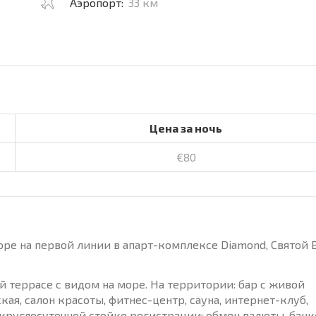
Аэропорт:
33 км
Цена за ночь
€80
ре на первой линии в апарт-комплексе Diamond, Святой 
ой террасе с видом на море. На территории: бар с живой
я, салон красоты, фитнес-центр, сауна, интернет-клуб,
а круглосуточной стойке регистрации: обмен валюты, банк