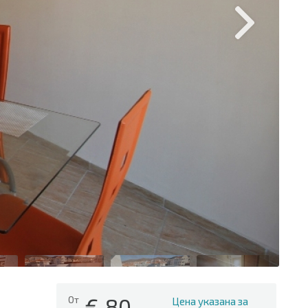
€
80
От
Цена указана за