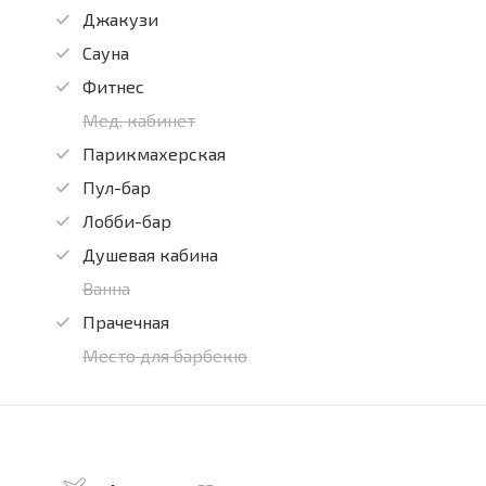
Джакузи
Сауна
Фитнес
Мед. кабинет
Парикмахерская
Пул-бар
Лобби-бар
Душевая кабина
Ванна
Прачечная
Место для барбекю