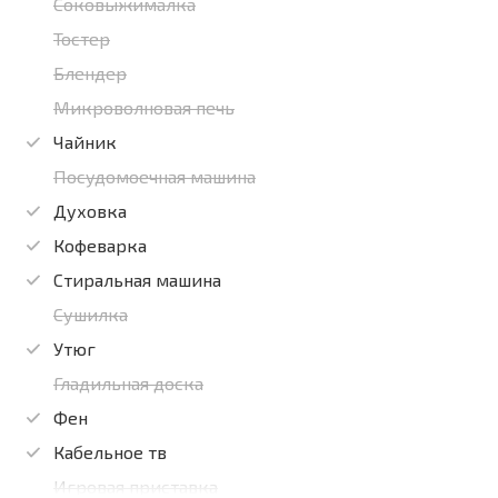
Соковыжималка
Тостер
Блендер
Микроволновая печь
Чайник
Посудомоечная машина
Духовка
Кофеварка
Стиральная машина
Сушилка
Утюг
Гладильная доска
Фен
Кабельное тв
Игровая приставка