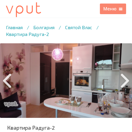
1
/16 ФОТО
Главная
/
Болгария
/
Святой Влас
/
Квартира Радуга-2
Квартира Радуга-2