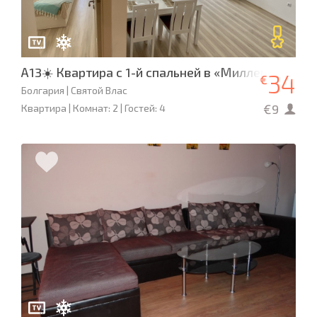
А13☀️ Квартира с 1-й спальней в «Миллениуме 2»
34
€
Болгария | Святой Влас
€9
Квартира | Комнат: 2 | Гостей: 4