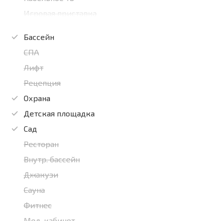
Игровая приставка
Бассейн
СПА
Лифт
Рецепция
Охрана
Детская площадка
Сад
Ресторан
Внутр. бассейн
Джакузи
Сауна
Фитнес
Мед. кабинет