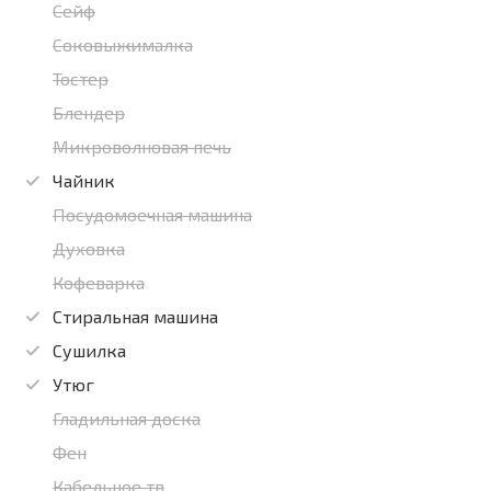
Сейф
Соковыжималка
Тостер
Блендер
Микроволновая печь
Чайник
Посудомоечная машина
Духовка
Кофеварка
Стиральная машина
Сушилка
Утюг
Гладильная доска
Фен
Кабельное тв