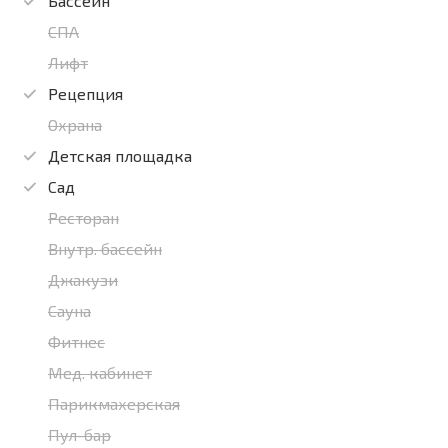
Бассейн
СПА
Лифт
Рецепция
Охрана
Детская площадка
Сад
Ресторан
Внутр. бассейн
Джакузи
Сауна
Фитнес
Мед. кабинет
Парикмахерская
Пул-бар